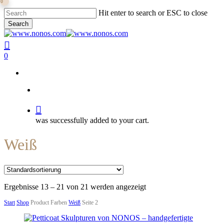
0
Skip
Hit enter to search or ESC to close
to
Search
main
Close
content
Search
search
0
search
was successfully added to your cart.
Weiß
Ergebnisse 13 – 21 von 21 werden angezeigt
Start
Shop
Product Farben
Weiß
Seite 2