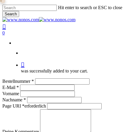
0
Skip
Hit enter to search or ESC to close
to
Search
main
Close
content
Search
search
0
search
was successfully added to your cart.
erforderlich
Bestellnummer
*
erforderlich
E-Mail
*
Vorname
erforderlich
Nachname
*
Page URI *erforderlich
Deine Kommentare