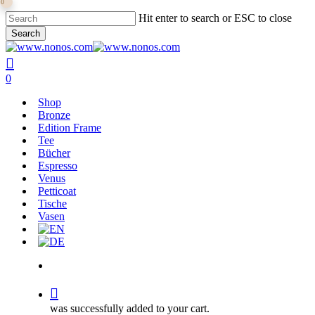
0
Skip
Hit enter to search or ESC to close
to
Search
main
Close
content
Search
search
0
Menu
Shop
Bronze
Edition Frame
Tee
Bücher
Espresso
Venus
Petticoat
Tische
Vasen
search
was successfully added to your cart.