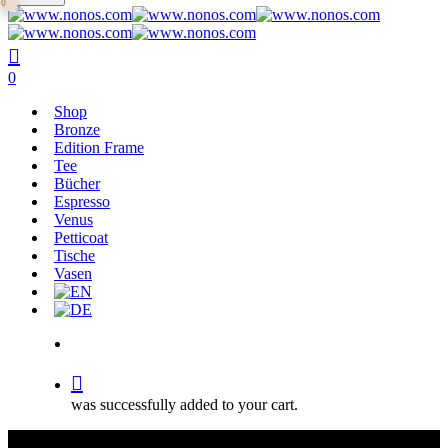
0
main
Close
content
Search
search
0
Menu
Shop
Bronze
Edition Frame
Tee
Bücher
Espresso
Venus
Petticoat
Tische
Vasen
search
was successfully added to your cart.