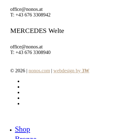
office@nonos.at
T: +43 676 3308942
MERCEDES Welte
office@nonos.at
T: +43 676 3308940
© 2026 |
nonos.com
|
webdesign by
3W
facebook
pinterest
linkedin
youtube
instagram
Close
Shop
Menu
Bronze