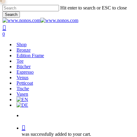
0
Skip
Hit enter to search or ESC to close
to
Search
main
Close
content
Search
search
0
Menu
Shop
Bronze
Edition Frame
Tee
Bücher
Espresso
Venus
Petticoat
Tische
Vasen
search
was successfully added to your cart.