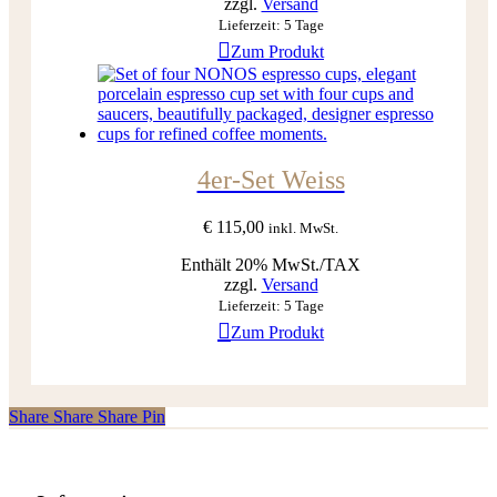
zzgl.
Versand
Lieferzeit: 5 Tage
Zum Produkt
4er-Set Weiss
€
115,00
inkl. MwSt.
Enthält 20% MwSt./TAX
zzgl.
Versand
Lieferzeit: 5 Tage
Zum Produkt
Share
Share
Share
Share
Pin