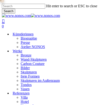
0
Skip
Hit enter to search or ESC to close
to
Search
main
Close
content
Search
search
0
Menu
Künstlerinnen
Biographie
Presse
Atelier NONOS
Werke
Bronze
Wand-Skulpturen
Carbon Couture
Bilder
Skulpturen
freie Formen
Skulpturen im Außenraum
Tondos
Vasen
Referenzen
Villa
Hotel