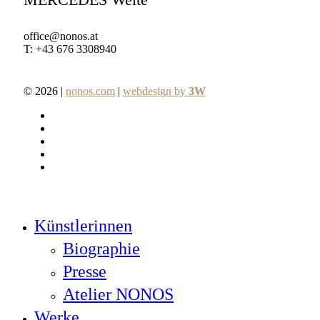
office@nonos.at
T: +43 676 3308940
© 2026 |
nonos.com
|
webdesign by
3W
facebook
pinterest
linkedin
youtube
instagram
Close
Künstlerinnen
Menu
Biographie
Presse
Atelier NONOS
Werke