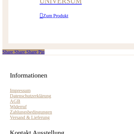
UNIVERSUM
Zum Produkt
Share
Share
Share
Share
Pin
Informationen
Impressum
Datenschutzerklärung
AGB
Widerruf
Zahlungsbedingungen
Versand & Lieferung
Kontakt Ausstellung