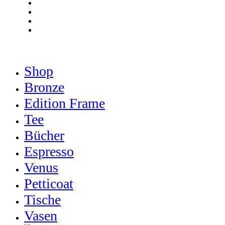
pinterest
linkedin
youtube
instagram
Close
Shop
Menu
Bronze
Edition Frame
Tee
Bücher
Espresso
Venus
Petticoat
Tische
Vasen