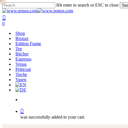
0
Skip
Hit enter to search or ESC to close
Sea
to
Close
main
Search
search
content
0
Menu
Shop
Bronze
Edition Frame
Tee
Bücher
Espresso
Venus
Petticoat
Tische
Vasen
search
was successfully added to your cart.