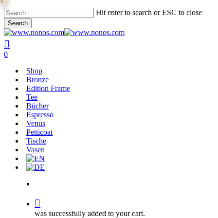
0
Skip
Hit enter to search or ESC to close
to
Search
main
Close
content
Search
search
0
Menu
Shop
Bronze
Edition Frame
Tee
Bücher
Espresso
Venus
Petticoat
Tische
Vasen
search
was successfully added to your cart.