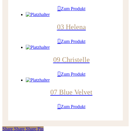
Zum Produkt
03 Helena
Zum Produkt
09 Christelle
Zum Produkt
07 Blue Velvet
Zum Produkt
Share
Share
Share
Share
Pin