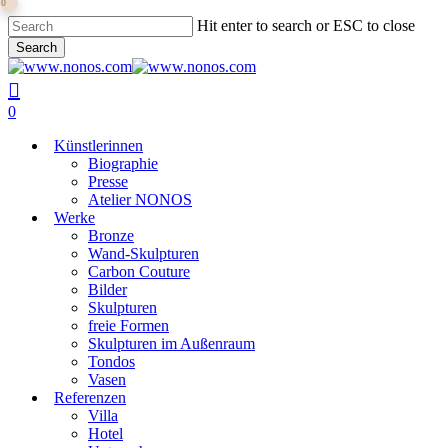
0
Skip
Hit enter to search or ESC to close
to
Search
main
Close
content
Search
search
0
Menu
Künstlerinnen
Biographie
Presse
Atelier NONOS
Werke
Bronze
Wand-Skulpturen
Carbon Couture
Bilder
Skulpturen
freie Formen
Skulpturen im Außenraum
Tondos
Vasen
Referenzen
Villa
Hotel