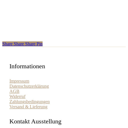
Share
Share
Share
Share
Pin
Informationen
Impressum
Datenschutzerklärung
AGB
Widerruf
Zahlungsbedingungen
Versand & Lieferung
Kontakt Ausstellung