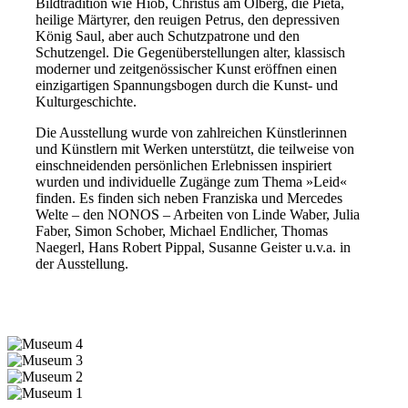
Bildtradition wie Hiob, Christus am Ölberg, die Pietà,
heilige Märtyrer, den reuigen Petrus, den depressiven
König Saul, aber auch Schutzpatrone und den
Schutzengel. Die Gegenüberstellungen alter, klassisch
moderner und zeitgenössischer Kunst eröffnen einen
einzigartigen Spannungsbogen durch die Kunst- und
Kulturgeschichte.
Die Ausstellung wurde von zahlreichen Künstlerinnen
und Künstlern mit Werken unterstützt, die teilweise von
einschneidenden persönlichen Erlebnissen inspiriert
wurden und individuelle Zugänge zum Thema »Leid«
finden. Es finden sich neben Franziska und Mercedes
Welte – den NONOS – Arbeiten von Linde Waber, Julia
Faber, Simon Schober, Michael Endlicher, Thomas
Naegerl, Hans Robert Pippal, Susanne Geister u.v.a. in
der Ausstellung.
Museum
4
Museum
3
Museum